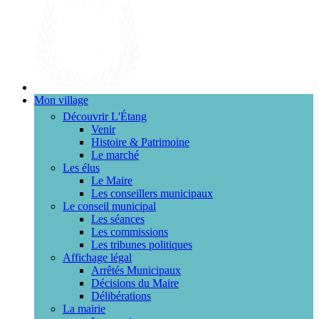
Mon village
Découvrir L'Étang
Venir
Histoire & Patrimoine
Le marché
Les élus
Le Maire
Les conseillers municipaux
Le conseil municipal
Les séances
Les commissions
Les tribunes politiques
Affichage légal
Arrêtés Municipaux
Décisions du Maire
Délibérations
La mairie