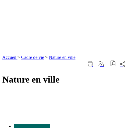
Accueil
>
Cadre de vie
>
Nature en ville
Part
Imprimer
Générer
sur
cette
le
les
page
flux
Nature en ville
rése
RSS
soci
Nous
contacter