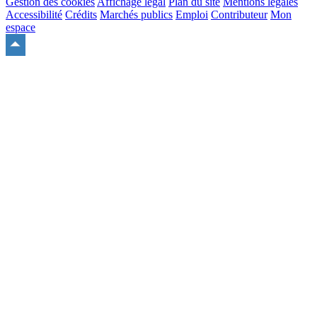
Gestion des cookies
Affichage légal
Plan du site
Mentions légales
Accessibilité
Crédits
Marchés publics
Emploi
Contributeur
Mon
espace
Remonter
en
haut
du
site