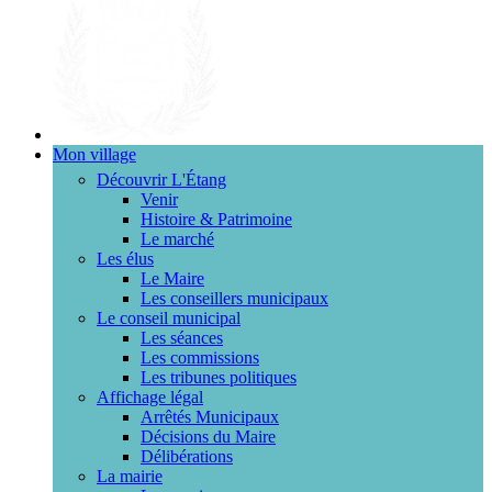
Mon village
Découvrir L'Étang
Venir
Histoire & Patrimoine
Le marché
Les élus
Le Maire
Les conseillers municipaux
Le conseil municipal
Les séances
Les commissions
Les tribunes politiques
Affichage légal
Arrêtés Municipaux
Décisions du Maire
Délibérations
La mairie