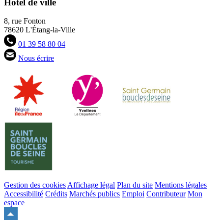
Hôtel de ville
8, rue Fonton
78620 L'Étang-la-Ville
01 39 58 80 04
Nous écrire
Gestion des cookies
Affichage légal
Plan du site
Mentions légales
Accessibilité
Crédits
Marchés publics
Emploi
Contributeur
Mon
espace
Remonter
en