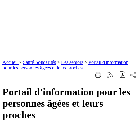
Accueil
>
Santé-Solidarités
>
Les seniors
>
Portail d'information
pour les personnes âgées et leurs proches
Part
Imprimer
Générer
sur
cette
le
les
page
flux
Portail d'information pour les
rése
RSS
soci
personnes âgées et leurs
proches
Nous
contacter