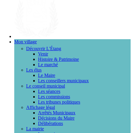
Mon village
Découvrir L'Étang
Venir
Histoire & Patrimoine
Le marché
Les élus
Le Maire
Les conseillers municipaux
Le conseil municipal
Les séances
Les commissions
Les tribunes politiques
Affichage légal
Arrêtés Municipaux
Décisions du Maire
Délibérations
La mairie