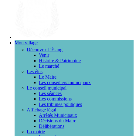
Mon village
Découvrir L'Étang
Venir
Histoire & Patrimoine
Le marché
Les élus
Le Maire
Les conseillers municipaux
Le conseil municipal
Les séances
Les commissions
Les tribunes politiques
Affichage légal
Arrêtés Municipaux
Décisions du Maire
Délibérations
La mairie