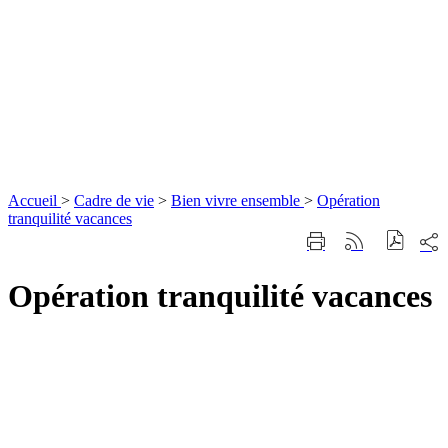
Accueil
>
Cadre de vie
>
Bien vivre ensemble
>
Opération
tranquilité vacances
Part
Imprimer
Générer
sur
cette
le
les
page
flux
Opération tranquilité vacances
rése
RSS
soci
Nous
contacter