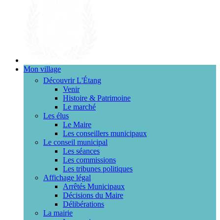
Mon village
Découvrir L'Étang
Venir
Histoire & Patrimoine
Le marché
Les élus
Le Maire
Les conseillers municipaux
Le conseil municipal
Les séances
Les commissions
Les tribunes politiques
Affichage légal
Arrêtés Municipaux
Décisions du Maire
Délibérations
La mairie