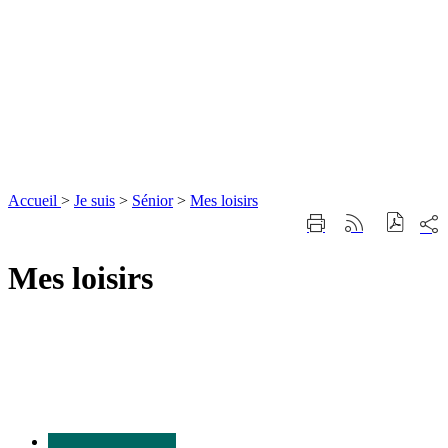
Accueil
>
Je suis
>
Sénior
>
Mes loisirs
Part
Imprimer
Générer
sur
cette
le
les
page
flux
Mes loisirs
rése
RSS
soci
Nous
contacter