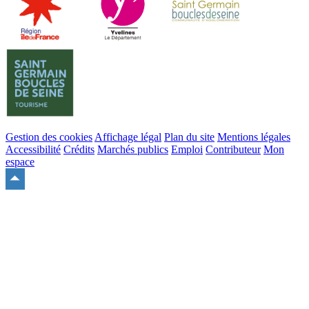
Gestion des cookies
Affichage légal
Plan du site
Mentions légales
Accessibilité
Crédits
Marchés publics
Emploi
Contributeur
Mon
espace
Remonter
en
haut
du
site