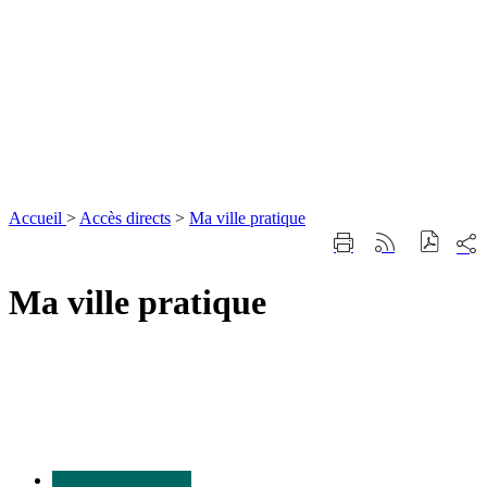
Accueil
>
Accès directs
>
Ma ville pratique
Part
Imprimer
Générer
sur
cette
le
les
page
flux
Ma ville pratique
rése
RSS
soci
Nous
contacter