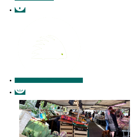
Facebook
Illiwap
Instagram
Le
marché