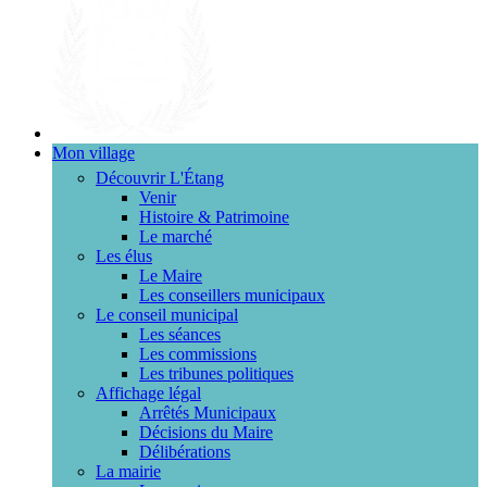
Mon village
Découvrir L'Étang
Venir
Histoire & Patrimoine
Le marché
Les élus
Le Maire
Les conseillers municipaux
Le conseil municipal
Les séances
Les commissions
Les tribunes politiques
Affichage légal
Arrêtés Municipaux
Décisions du Maire
Délibérations
La mairie