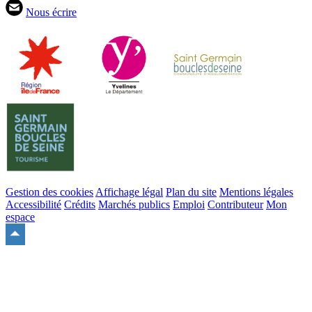
Nous écrire
Gestion des cookies
Affichage légal
Plan du site
Mentions légales
Accessibilité
Crédits
Marchés publics
Emploi
Contributeur
Mon
espace
Remonter
en
haut
du
site