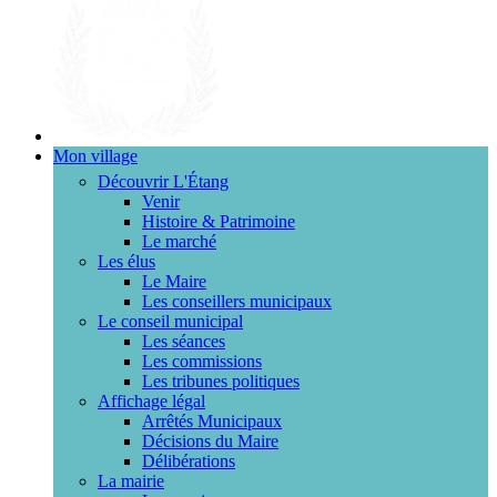
Mon village
Découvrir L'Étang
Venir
Histoire & Patrimoine
Le marché
Les élus
Le Maire
Les conseillers municipaux
Le conseil municipal
Les séances
Les commissions
Les tribunes politiques
Affichage légal
Arrêtés Municipaux
Décisions du Maire
Délibérations
La mairie