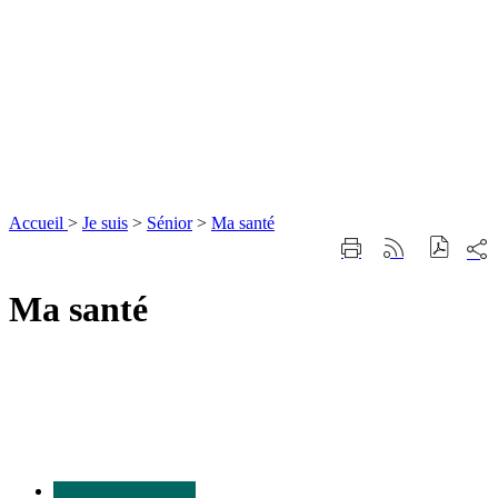
Accueil
>
Je suis
>
Sénior
>
Ma santé
Part
Imprimer
Générer
sur
cette
le
les
page
flux
Ma santé
rése
RSS
soci
Nous
contacter