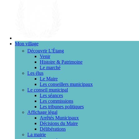
Mon village
Découvrir L'Étang
Venir
Histoire & Patrimoine
Le marché
Les élus
Le Maire
Les conseillers municipaux
Le conseil municipal
Les séances
Les commissions
Les tribunes politiques
Affichage légal
Arrêtés Municipaux
Décisions du Maire
Délibérations
La mairie