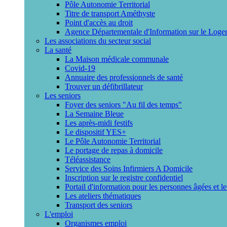
Pôle Autonomie Territorial
Titre de transport Améthyste
Point d'accès au droit
Agence Départementale d'Information sur le Loge
Les associations du secteur social
La santé
La Maison médicale communale
Covid-19
Annuaire des professionnels de santé
Trouver un défibrillateur
Les seniors
Foyer des seniors "Au fil des temps"
La Semaine Bleue
Les après-midi festifs
Le dispositif YES+
Le Pôle Autonomie Territorial
Le portage de repas à domicile
Téléassistance
Service des Soins Infirmiers A Domicile
Inscription sur le registre confidentiel
Portail d'information pour les personnes âgées et l
Les ateliers thématiques
Transport des seniors
L'emploi
Organismes emploi