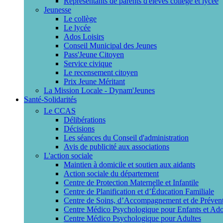
Représentants de parents d'élèves collège et lycée
Jeunesse
Le collège
Le lycée
Ados Loisirs
Conseil Municipal des Jeunes
Pass'Jeune Citoyen
Service civique
Le recensement citoyen
Prix Jeune Méritant
La Mission Locale - Dynam'Jeunes
Santé-Solidarités
Le CCAS
Délibérations
Décisions
Les séances du Conseil d'administration
Avis de publicité aux associations
L'action sociale
Maintien à domicile et soutien aux aidants
Action sociale du département
Centre de Protection Maternelle et Infantile
Centre de Planification et d’Éducation Familiale
Centre de Soins, d’Accompagnement et de Prévent
Centre Médico Psychologique pour Enfants et Ado
Centre Médico Psychologique pour Adultes