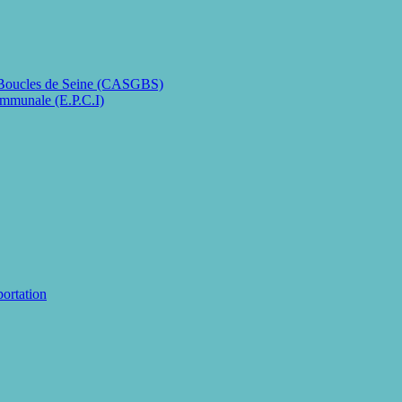
 Boucles de Seine (CASGBS)
ommunale (E.P.C.I)
portation