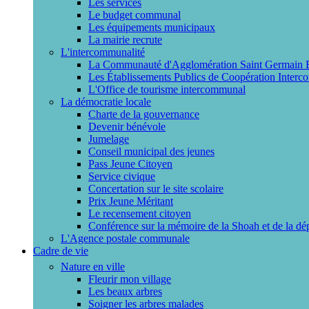
Les services
Le budget communal
Les équipements municipaux
La mairie recrute
L'intercommunalité
La Communauté d'Agglomération Saint Germain
Les Établissements Publics de Coopération Interc
L'Office de tourisme intercommunal
La démocratie locale
Charte de la gouvernance
Devenir bénévole
Jumelage
Conseil municipal des jeunes
Pass Jeune Citoyen
Service civique
Concertation sur le site scolaire
Prix Jeune Méritant
Le recensement citoyen
Conférence sur la mémoire de la Shoah et de la dé
L'Agence postale communale
Cadre de vie
Nature en ville
Fleurir mon village
Les beaux arbres
Soigner les arbres malades