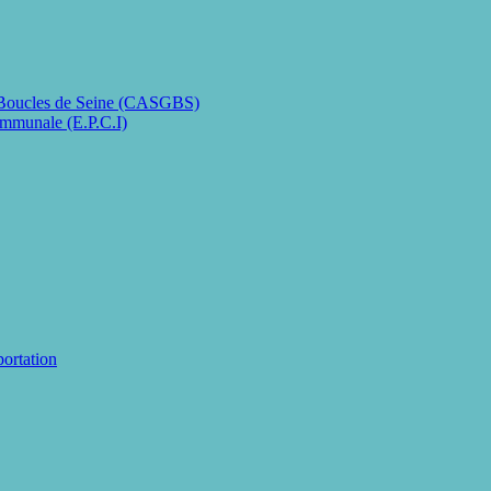
 Boucles de Seine (CASGBS)
ommunale (E.P.C.I)
portation