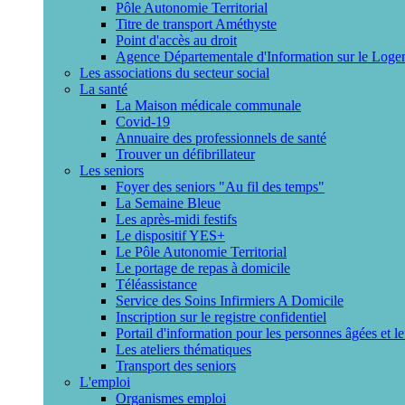
Pôle Autonomie Territorial
Titre de transport Améthyste
Point d'accès au droit
Agence Départementale d'Information sur le Loge
Les associations du secteur social
La santé
La Maison médicale communale
Covid-19
Annuaire des professionnels de santé
Trouver un défibrillateur
Les seniors
Foyer des seniors "Au fil des temps"
La Semaine Bleue
Les après-midi festifs
Le dispositif YES+
Le Pôle Autonomie Territorial
Le portage de repas à domicile
Téléassistance
Service des Soins Infirmiers A Domicile
Inscription sur le registre confidentiel
Portail d'information pour les personnes âgées et l
Les ateliers thématiques
Transport des seniors
L'emploi
Organismes emploi