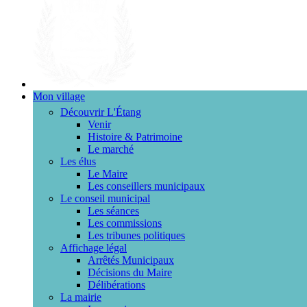
Mon village
Découvrir L'Étang
Venir
Histoire & Patrimoine
Le marché
Les élus
Le Maire
Les conseillers municipaux
Le conseil municipal
Les séances
Les commissions
Les tribunes politiques
Affichage légal
Arrêtés Municipaux
Décisions du Maire
Délibérations
La mairie