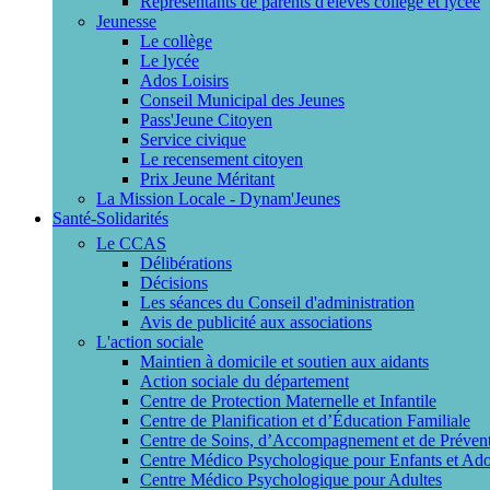
Représentants de parents d'élèves collège et lycée
Jeunesse
Le collège
Le lycée
Ados Loisirs
Conseil Municipal des Jeunes
Pass'Jeune Citoyen
Service civique
Le recensement citoyen
Prix Jeune Méritant
La Mission Locale - Dynam'Jeunes
Santé-Solidarités
Le CCAS
Délibérations
Décisions
Les séances du Conseil d'administration
Avis de publicité aux associations
L'action sociale
Maintien à domicile et soutien aux aidants
Action sociale du département
Centre de Protection Maternelle et Infantile
Centre de Planification et d’Éducation Familiale
Centre de Soins, d’Accompagnement et de Prévent
Centre Médico Psychologique pour Enfants et Ado
Centre Médico Psychologique pour Adultes