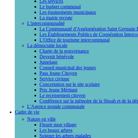
Les services
Le budget communal
Les équipements municipaux
La mairie recrute
L'intercommunalité
La Communauté d'Agglomération Saint Germain
Les Établissements Publics de Coopération Interc
L'Office de tourisme intercommunal
La démocratie locale
Charte de la gouvernance
Devenir bénévole
Jumelage
Conseil municipal des jeunes
Pass Jeune Citoyen
Service civique
Concertation sur le site scolaire
Prix Jeune Méritant
Le recensement citoyen
Conférence sur la mémoire de la Shoah et de la dé
L'Agence postale communale
Cadre de vie
Nature en ville
Fleurir mon village
Les beaux arbres
Soigner les arbres malades