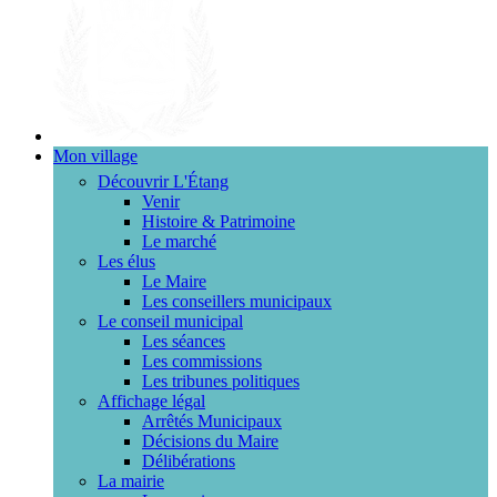
Mon village
Découvrir L'Étang
Venir
Histoire & Patrimoine
Le marché
Les élus
Le Maire
Les conseillers municipaux
Le conseil municipal
Les séances
Les commissions
Les tribunes politiques
Affichage légal
Arrêtés Municipaux
Décisions du Maire
Délibérations
La mairie