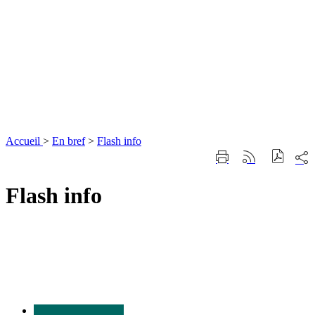
Accueil
>
En bref
>
Flash info
Part
Imprimer
Générer
sur
cette
le
les
page
flux
Flash info
rése
RSS
soci
Nous
contacter