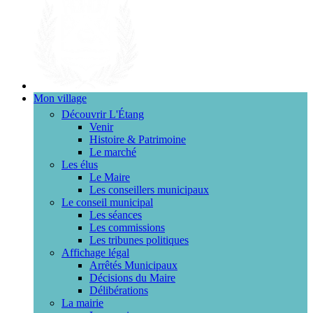
Mon village
Découvrir L'Étang
Venir
Histoire & Patrimoine
Le marché
Les élus
Le Maire
Les conseillers municipaux
Le conseil municipal
Les séances
Les commissions
Les tribunes politiques
Affichage légal
Arrêtés Municipaux
Décisions du Maire
Délibérations
La mairie