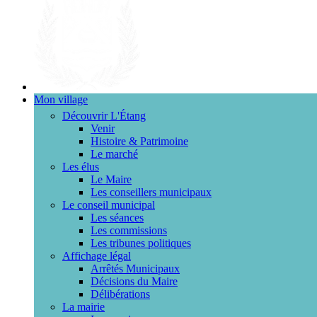
Mon village
Découvrir L'Étang
Venir
Histoire & Patrimoine
Le marché
Les élus
Le Maire
Les conseillers municipaux
Le conseil municipal
Les séances
Les commissions
Les tribunes politiques
Affichage légal
Arrêtés Municipaux
Décisions du Maire
Délibérations
La mairie