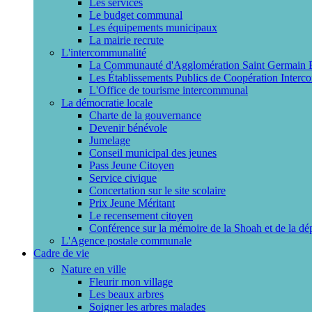
Les services
Le budget communal
Les équipements municipaux
La mairie recrute
L'intercommunalité
La Communauté d'Agglomération Saint Germain
Les Établissements Publics de Coopération Interc
L'Office de tourisme intercommunal
La démocratie locale
Charte de la gouvernance
Devenir bénévole
Jumelage
Conseil municipal des jeunes
Pass Jeune Citoyen
Service civique
Concertation sur le site scolaire
Prix Jeune Méritant
Le recensement citoyen
Conférence sur la mémoire de la Shoah et de la dé
L'Agence postale communale
Cadre de vie
Nature en ville
Fleurir mon village
Les beaux arbres
Soigner les arbres malades