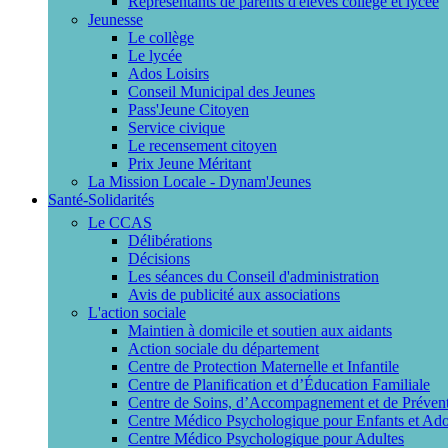
Représentants de parents d'élèves collège et lycée
Jeunesse
Le collège
Le lycée
Ados Loisirs
Conseil Municipal des Jeunes
Pass'Jeune Citoyen
Service civique
Le recensement citoyen
Prix Jeune Méritant
La Mission Locale - Dynam'Jeunes
Santé-Solidarités
Le CCAS
Délibérations
Décisions
Les séances du Conseil d'administration
Avis de publicité aux associations
L'action sociale
Maintien à domicile et soutien aux aidants
Action sociale du département
Centre de Protection Maternelle et Infantile
Centre de Planification et d’Éducation Familiale
Centre de Soins, d’Accompagnement et de Prévent
Centre Médico Psychologique pour Enfants et Ado
Centre Médico Psychologique pour Adultes