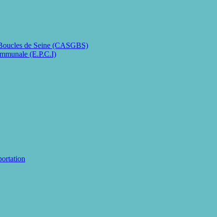
 Boucles de Seine (CASGBS)
ommunale (E.P.C.I)
portation