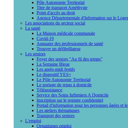
Pôle Autonomie Territorial
Titre de transport Améthyste
Point d'accès au droit
Agence Départementale d'Information sur le Loge
Les associations du secteur social
La santé
La Maison médicale communale
Covid-19
Annuaire des professionnels de santé
Trouver un défibrillateur
Les seniors
Foyer des seniors "Au fil des temps"
La Semaine Bleue
Les après-midi festifs
Le dispositif YES+
Le Pôle Autonomie Territorial
Le portage de repas à domicile
Téléassistance
Service des Soins Infirmiers A Domicile
Inscription sur le registre confidentiel
Portail d'information pour les personnes âgées et l
Les ateliers thématiques
Transport des seniors
L'emploi
Organismes emploi