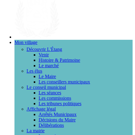
Mon village
Découvrir L'Étang
Venir
Histoire & Patrimoine
Le marché
Les élus
Le Maire
Les conseillers municipaux
Le conseil municipal
Les séances
Les commissions
Les tribunes politiques
Affichage légal
Arrêtés Municipaux
Décisions du Maire
Délibérations
La mairie